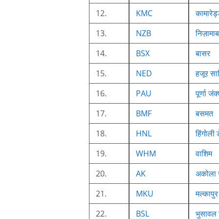
12.
KMC
कामारेड्
13.
NZB
निज़ामाब
14.
BSX
बासर
15.
NED
हजूर साह
16.
PAU
पूर्णा जं
17.
BMF
बसमत
18.
HNL
हिंगोली 
19.
WHM
वाशिम
20.
AK
अकोला 
21.
MKU
मल्कापुर
22.
BSL
भुसावल 