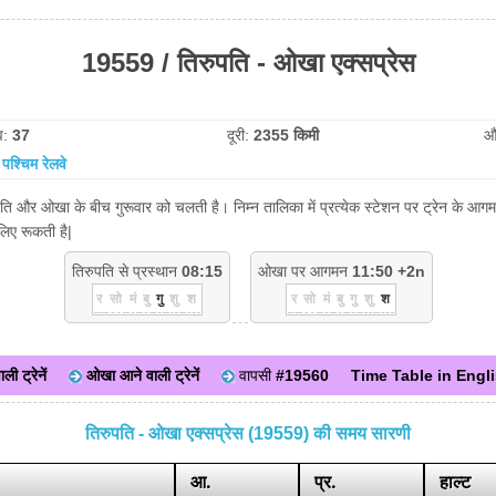
19559 / तिरुपति - ओखा एक्सप्रेस
व:
37
दूरी:
2355 किमी
औ
:
पश्चिम रेलवे
पति और ओखा के बीच गुरूवार को चलती है। निम्न तालिका में प्रत्येक स्टेशन पर ट्रेन के आग
लिए रूकती है|
तिरुपति से प्रस्थान
08:15
ओखा पर आगमन
11:50 +2n
र
सो
मं
बु
गु
शु
श
र
सो
मं
बु
गु
शु
श
ी ट्रेनें
ओखा आने वाली ट्रेनें
वापसी
#19560
Time Table in Engl
तिरुपति - ओखा एक्सप्रेस (19559) की समय सारणी
आ.
प्र.
हाल्ट