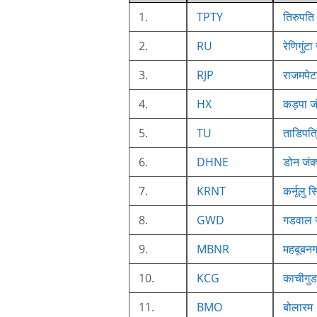
1.
TPTY
तिरुपति
2.
RU
रेणिगुंटा
3.
RJP
राजमपेट
4.
HX
कड़पा ज
5.
TU
ताडिपत्
6.
DHNE
डोन जंक
7.
KRNT
कर्नूलु स
8.
GWD
गडवाल 
9.
MBNR
महबूबन
10.
KCG
काचीगुड
11.
BMO
बोलारम