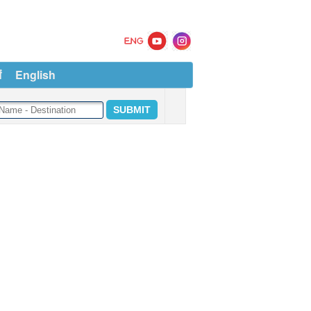
ं
English