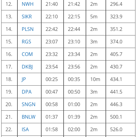
12.
NWH
21:40
21:42
2m
296.4
13.
SIKR
22:10
22:15
5m
323.9
14.
PLSN
22:42
22:44
2m
351.2
15.
RGS
23:07
23:10
3m
374.0
16.
COM
23:32
23:34
2m
405.7
17.
DKBJ
23:54
23:56
2m
430.7
18.
JP
00:25
00:35
10m
434.1
19.
DPA
00:47
00:50
3m
441.5
20.
SNGN
00:58
01:00
2m
446.3
21.
BNLW
01:37
01:39
2m
500.1
22.
ISA
01:58
02:00
2m
526.0