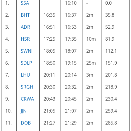
1.
SSA
16:10
-
0.0
2.
BHT
16:35
16:37
2m
35.8
3.
ADR
16:51
16:53
2m
52.9
4.
HSR
17:25
17:35
10m
81.9
5.
SWNI
18:05
18:07
2m
112.1
6.
SDLP
18:50
19:15
25m
151.9
7.
LHU
20:11
20:14
3m
201.8
8.
SRGH
20:30
20:32
2m
218.9
9.
CRWA
20:43
20:45
2m
230.4
10.
JJN
21:05
21:07
2m
259.4
11.
DOB
21:27
21:29
2m
285.8