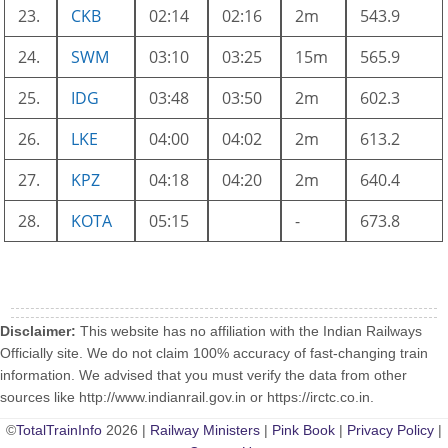
23.
CKB
02:14
02:16
2m
543.9
24.
SWM
03:10
03:25
15m
565.9
25.
IDG
03:48
03:50
2m
602.3
26.
LKE
04:00
04:02
2m
613.2
27.
KPZ
04:18
04:20
2m
640.4
28.
KOTA
05:15
-
673.8
Disclaimer:
This website has no affiliation with the Indian Railways
Officially site. We do not claim 100% accuracy of fast-changing train
information. We advised that you must verify the data from other
sources like http://www.indianrail.gov.in or https://irctc.co.in.
©
TotalTrainInfo
2026 |
Railway Ministers
|
Pink Book
|
Privacy Policy
|