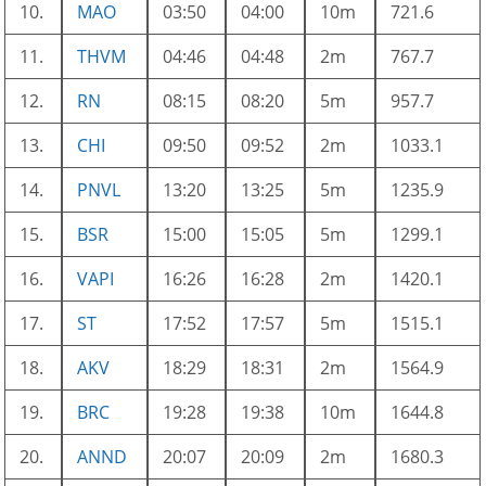
10.
MAO
03:50
04:00
10m
721.6
11.
THVM
04:46
04:48
2m
767.7
12.
RN
08:15
08:20
5m
957.7
13.
CHI
09:50
09:52
2m
1033.1
14.
PNVL
13:20
13:25
5m
1235.9
15.
BSR
15:00
15:05
5m
1299.1
16.
VAPI
16:26
16:28
2m
1420.1
17.
ST
17:52
17:57
5m
1515.1
18.
AKV
18:29
18:31
2m
1564.9
19.
BRC
19:28
19:38
10m
1644.8
20.
ANND
20:07
20:09
2m
1680.3