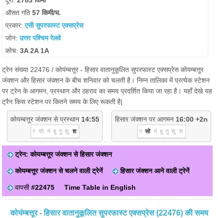
दूरी:
2783 किमी
औसत गति
57 किमी/घ.
प्रकार:
एसी सुपरफास्ट एक्सप्रेस
जोन:
उत्तर पश्चिम रेलवे
कोच:
3A 2A 1A
ट्रेन संख्या 22476 / कोयंम्बत्तूर - हिसार वातानुकूलित सुपरफास्ट एक्सप्रेस कोयम्बत्तूर
जंक्शन और हिसार जंक्शन के बीच शनिवार को चलती है। निम्न तालिका में प्रत्येक स्टेशन
पर ट्रेन के आगमन, प्रस्थान और ठहराव का समय प्रदर्शित किया जा रहा है। यहाँ देखे यह
ट्रैन किस स्टेशन पर कितने समय के लिए रूकती है|
कोयम्बत्तूर जंक्शन से प्रस्थान
14:55
हिसार जंक्शन पर आगमन
16:00 +2n
र
सो
मं
बु
गु
शु
श
र
सो
मं
बु
गु
शु
श
ट्रेन: कोयम्बत्तूर जंक्शन से हिसार जंक्शन
कोयम्बत्तूर जंक्शन से चलने वाली ट्रेनें
हिसार जंक्शन आने वाली ट्रेनें
वापसी
#22475
Time Table in English
कोयंम्बत्तूर - हिसार वातानुकूलित सुपरफास्ट एक्सप्रेस (22476) की समय