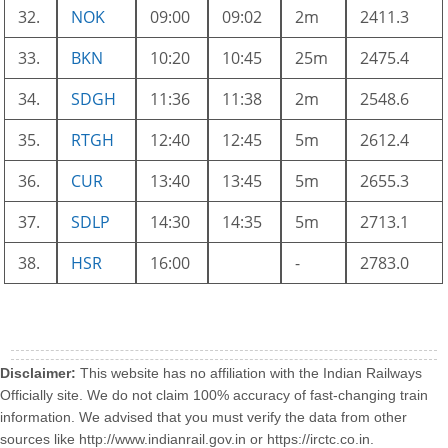
32.
NOK
09:00
09:02
2m
2411.3
33.
BKN
10:20
10:45
25m
2475.4
34.
SDGH
11:36
11:38
2m
2548.6
35.
RTGH
12:40
12:45
5m
2612.4
36.
CUR
13:40
13:45
5m
2655.3
37.
SDLP
14:30
14:35
5m
2713.1
38.
HSR
16:00
-
2783.0
Disclaimer:
This website has no affiliation with the Indian Railways
Officially site. We do not claim 100% accuracy of fast-changing train
information. We advised that you must verify the data from other
sources like http://www.indianrail.gov.in or https://irctc.co.in.