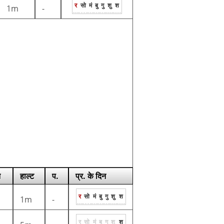
र
सो
मं
बु
गु
शु
श
1m
-
न
हाल्ट
प.
प्र. के दिन
र
सो
मं
बु
गु
शु
श
1m
-
र
सो
मं
बु
गु
शु
श