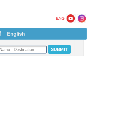
ं
English