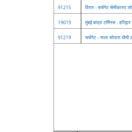
91215
विरार - चर्चगेट सेमीफ़ास्ट 
19019
मुंबई बांद्रा टर्मिनस - हरिद्वा
91219
चर्चगेट - नाला सोपारा धीम