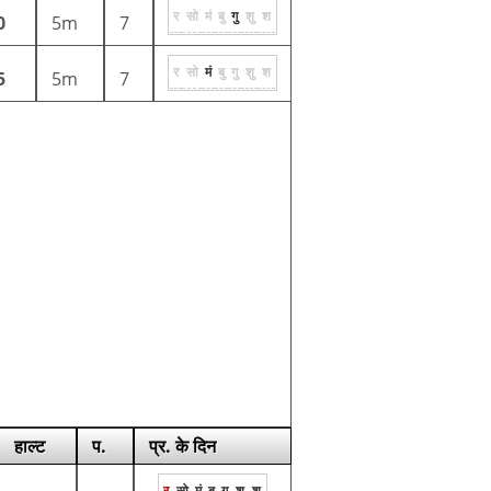
र
सो
मं
बु
गु
शु
श
0
5m
7
र
सो
मं
बु
गु
शु
श
5
5m
7
हाल्ट
प.
प्र. के दिन
र
सो
मं
बु
गु
शु
श