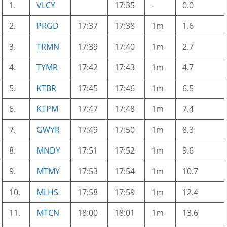
1.
VLCY
17:35
-
0.0
2.
PRGD
17:37
17:38
1m
1.6
3.
TRMN
17:39
17:40
1m
2.7
4.
TYMR
17:42
17:43
1m
4.7
5.
KTBR
17:45
17:46
1m
6.5
6.
KTPM
17:47
17:48
1m
7.4
7.
GWYR
17:49
17:50
1m
8.3
8.
MNDY
17:51
17:52
1m
9.6
9.
MTMY
17:53
17:54
1m
10.7
10.
MLHS
17:58
17:59
1m
12.4
11.
MTCN
18:00
18:01
1m
13.6