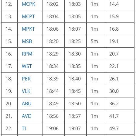
12.
MCPK
18:02
18:03
1m
14.4
13.
MCPT
18:04
18:05
1m
15.9
14.
MPKT
18:06
18:07
1m
16.8
15.
MSB
18:20
18:25
5m
19.1
16.
RPM
18:29
18:30
1m
20.7
17.
WST
18:34
18:35
1m
22.1
18.
PER
18:39
18:40
1m
26.1
19.
VLK
18:44
18:45
1m
30.0
20.
ABU
18:49
18:50
1m
36.2
21.
AVD
18:56
18:57
1m
41.7
22.
TI
19:06
19:07
1m
49.7