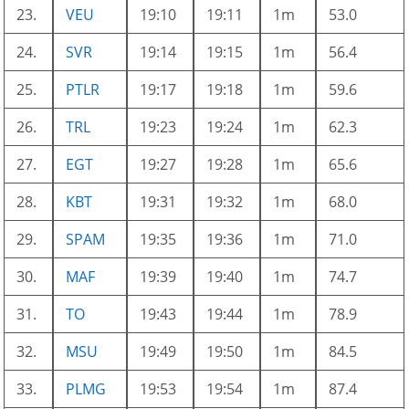
23.
VEU
19:10
19:11
1m
53.0
24.
SVR
19:14
19:15
1m
56.4
25.
PTLR
19:17
19:18
1m
59.6
26.
TRL
19:23
19:24
1m
62.3
27.
EGT
19:27
19:28
1m
65.6
28.
KBT
19:31
19:32
1m
68.0
29.
SPAM
19:35
19:36
1m
71.0
30.
MAF
19:39
19:40
1m
74.7
31.
TO
19:43
19:44
1m
78.9
32.
MSU
19:49
19:50
1m
84.5
33.
PLMG
19:53
19:54
1m
87.4