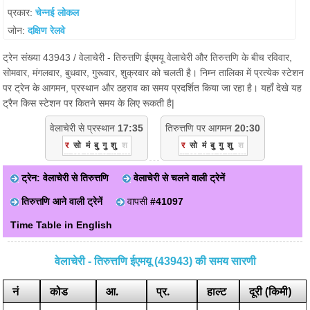
प्रकार:
चेन्नई लोकल
जोन:
दक्षिण रेलवे
ट्रेन संख्या 43943 / वेलाचेरी - तिरुत्तणि ईएमयू वेलाचेरी और तिरुत्तणि के बीच रविवार,
सोमवार, मंगलवार, बुधवार, गुरूवार, शुक्रवार को चलती है। निम्न तालिका में प्रत्येक स्टेशन
पर ट्रेन के आगमन, प्रस्थान और ठहराव का समय प्रदर्शित किया जा रहा है। यहाँ देखे यह
ट्रैन किस स्टेशन पर कितने समय के लिए रूकती है|
वेलाचेरी से प्रस्थान
17:35
तिरुत्तणि पर आगमन
20:30
र
सो
मं
बु
गु
शु
श
र
सो
मं
बु
गु
शु
श
ट्रेन: वेलाचेरी से तिरुत्तणि
वेलाचेरी से चलने वाली ट्रेनें
तिरुत्तणि आने वाली ट्रेनें
वापसी
#41097
Time Table in English
वेलाचेरी - तिरुत्तणि ईएमयू (43943) की समय सारणी
नं
कोड
आ.
प्र.
हाल्ट
दूरी (किमी)