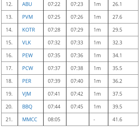
12.
ABU
07:22
07:23
1m
26.1
13.
PVM
07:25
07:26
1m
27.6
14.
KOTR
07:28
07:29
1m
29.5
15.
VLK
07:32
07:33
1m
32.3
16.
PEW
07:35
07:36
1m
34.1
17.
PCW
07:37
07:38
1m
35.5
18.
PER
07:39
07:40
1m
36.2
19.
VJM
07:41
07:42
1m
37.5
20.
BBQ
07:44
07:45
1m
39.5
21.
MMCC
08:05
-
41.6