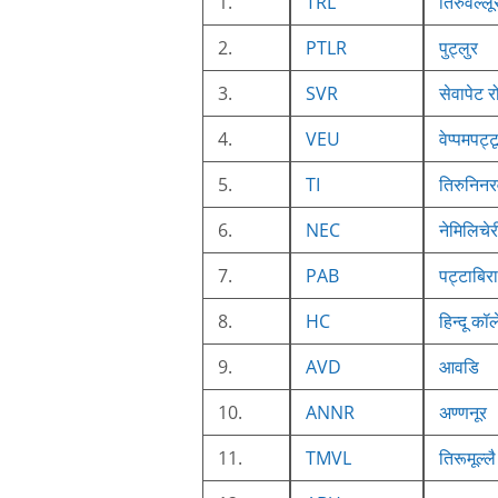
1.
TRL
तिरुवल्लू
2.
PTLR
पुट्लुर
3.
SVR
सेवापेट 
4.
VEU
वेप्पमपट्ट
5.
TI
तिरुनिनर
6.
NEC
नेमिलिचेर
7.
PAB
पट्टाबिर
8.
HC
हिन्दू कॉ
9.
AVD
आवडि
10.
ANNR
अण्णनूर
11.
TMVL
तिरूमूल्ल