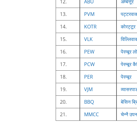
12.
ABU
अम्बत्तूर
13.
PVM
पट्टरवा
14.
KOTR
कोरट्टूर
15.
VLK
विल्लिवा
16.
PEW
पेरम्बूर 
17.
PCW
पेरम्बूर क
18.
PER
पेरम्बूर
19.
VJM
व्यासरपा
20.
BBQ
बेसिन ब्
21.
MMCC
चेन्नै उप