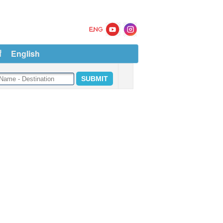
ं
English