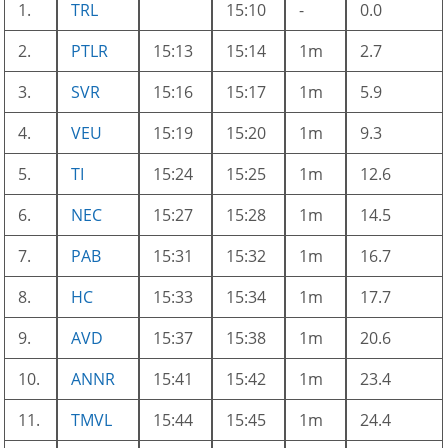
1.
TRL
15:10
-
0.0
2.
PTLR
15:13
15:14
1m
2.7
3.
SVR
15:16
15:17
1m
5.9
4.
VEU
15:19
15:20
1m
9.3
5.
TI
15:24
15:25
1m
12.6
6.
NEC
15:27
15:28
1m
14.5
7.
PAB
15:31
15:32
1m
16.7
8.
HC
15:33
15:34
1m
17.7
9.
AVD
15:37
15:38
1m
20.6
10.
ANNR
15:41
15:42
1m
23.4
11.
TMVL
15:44
15:45
1m
24.4