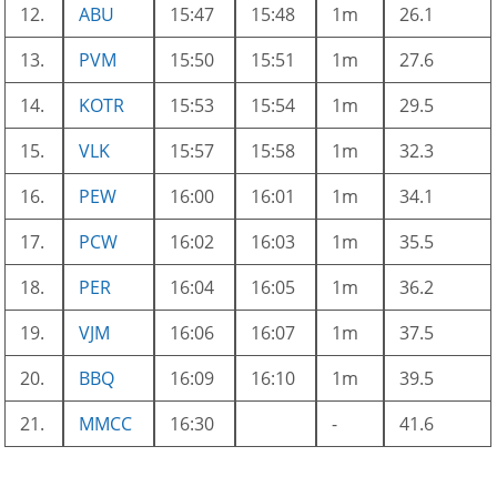
12.
ABU
15:47
15:48
1m
26.1
13.
PVM
15:50
15:51
1m
27.6
14.
KOTR
15:53
15:54
1m
29.5
15.
VLK
15:57
15:58
1m
32.3
16.
PEW
16:00
16:01
1m
34.1
17.
PCW
16:02
16:03
1m
35.5
18.
PER
16:04
16:05
1m
36.2
19.
VJM
16:06
16:07
1m
37.5
20.
BBQ
16:09
16:10
1m
39.5
21.
MMCC
16:30
-
41.6