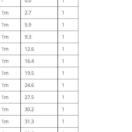
-
0.0
1
1m
2.7
1
1m
5.9
1
1m
9.3
1
1m
12.6
1
1m
16.4
1
1m
19.5
1
1m
24.6
1
1m
27.5
1
1m
30.2
1
1m
31.3
1