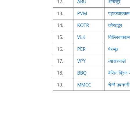
12.
ABU
अम्बत्तूर
13.
PVM
पट्टरवाक्कम
14.
KOTR
कोरट्टूर
15.
VLK
विल्लिवाक्कम
16.
PER
पेरम्बूर
17.
VPY
व्यासरपाडी
18.
BBQ
बेसिन ब्रिज 
19.
MMCC
चेन्नै उपनगर