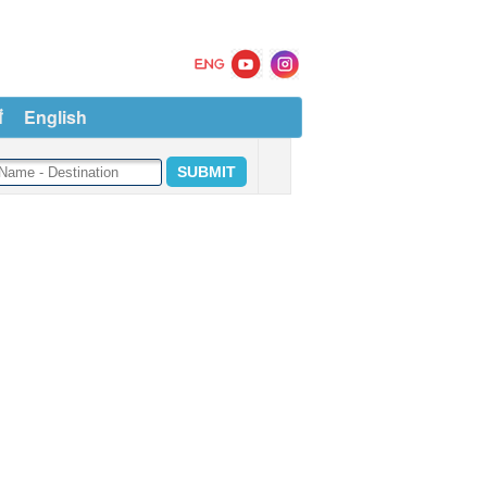
ं
English