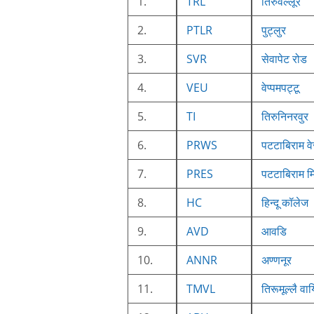
1.
TRL
तिरुवल्लूर
2.
PTLR
पुट्लुर
3.
SVR
सेवापेट रोड
4.
VEU
वेप्पमपट्टू
5.
TI
तिरुनिनरवुर
6.
PRWS
पटटाबिराम वे
7.
PRES
पटटाबिराम मि
8.
HC
हिन्दू कॉलेज
9.
AVD
आवडि
10.
ANNR
अण्णनूर
11.
TMVL
तिरूमूल्लै वा