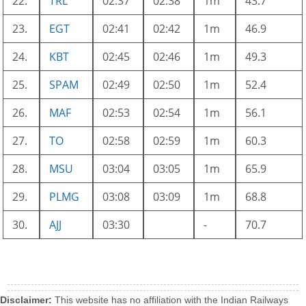
22.
TRL
02:37
02:38
1m
43.7
23.
EGT
02:41
02:42
1m
46.9
24.
KBT
02:45
02:46
1m
49.3
25.
SPAM
02:49
02:50
1m
52.4
26.
MAF
02:53
02:54
1m
56.1
27.
TO
02:58
02:59
1m
60.3
28.
MSU
03:04
03:05
1m
65.9
29.
PLMG
03:08
03:09
1m
68.8
30.
AJJ
03:30
-
70.7
Disclaimer:
This website has no affiliation with the Indian Railways