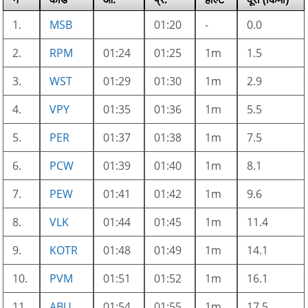
1.
MSB
01:20
-
0.0
2.
RPM
01:24
01:25
1m
1.5
3.
WST
01:29
01:30
1m
2.9
4.
VPY
01:35
01:36
1m
5.5
5.
PER
01:37
01:38
1m
7.5
6.
PCW
01:39
01:40
1m
8.1
7.
PEW
01:41
01:42
1m
9.6
8.
VLK
01:44
01:45
1m
11.4
9.
KOTR
01:48
01:49
1m
14.1
10.
PVM
01:51
01:52
1m
16.1
11.
ABU
01:54
01:55
1m
17.5