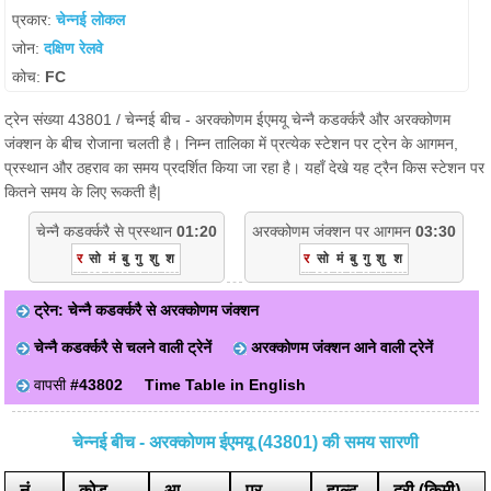
प्रकार:
चेन्नई लोकल
जोन:
दक्षिण रेलवे
कोच:
FC
ट्रेन संख्या 43801 / चेन्नई बीच - अरक्कोणम ईएमयू चेन्नै कडर्क्करै और अरक्कोणम
जंक्शन के बीच रोजाना चलती है। निम्न तालिका में प्रत्येक स्टेशन पर ट्रेन के आगमन,
प्रस्थान और ठहराव का समय प्रदर्शित किया जा रहा है। यहाँ देखे यह ट्रैन किस स्टेशन पर
कितने समय के लिए रूकती है|
चेन्नै कडर्क्करै से प्रस्थान
01:20
अरक्कोणम जंक्शन पर आगमन
03:30
र
सो
मं
बु
गु
शु
श
र
सो
मं
बु
गु
शु
श
ट्रेन: चेन्नै कडर्क्करै से अरक्कोणम जंक्शन
चेन्नै कडर्क्करै से चलने वाली ट्रेनें
अरक्कोणम जंक्शन आने वाली ट्रेनें
वापसी
#43802
Time Table in English
चेन्नई बीच - अरक्कोणम ईएमयू (43801) की समय सारणी
नं
कोड
आ.
प्र.
हाल्ट
दूरी (किमी)