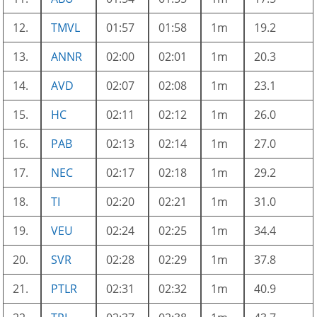
12.
TMVL
01:57
01:58
1m
19.2
13.
ANNR
02:00
02:01
1m
20.3
14.
AVD
02:07
02:08
1m
23.1
15.
HC
02:11
02:12
1m
26.0
16.
PAB
02:13
02:14
1m
27.0
17.
NEC
02:17
02:18
1m
29.2
18.
TI
02:20
02:21
1m
31.0
19.
VEU
02:24
02:25
1m
34.4
20.
SVR
02:28
02:29
1m
37.8
21.
PTLR
02:31
02:32
1m
40.9