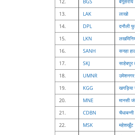
12.
BGS
बेगूसराय
13.
LAK
लाखो
14.
DPL
दनौली फु
15.
LKN
लखमिनिय
16.
SANH
सनहा हाल
17.
SKJ
साहेबपुर
18.
UMNR
उमेशनगर
19.
KGG
खगड़िया 
20.
MNE
मानसी जं
21.
CDBN
चैधाबन्नी
22.
MSK
महेशखुँट