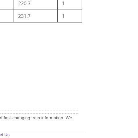
220.3
1
231.7
1
of fast-changing train information. We
ct Us