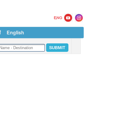
ं
English