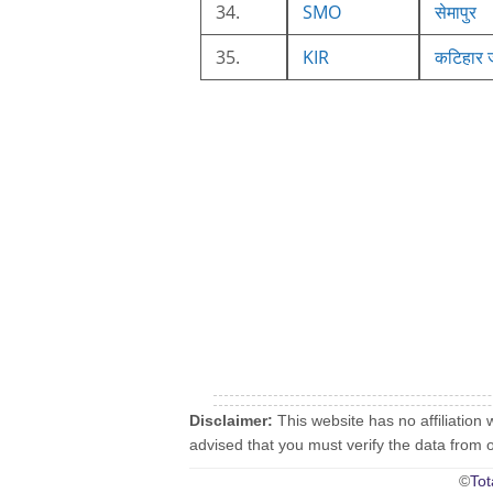
34.
SMO
सेमापुर
35.
KIR
कटिहार ज
Disclaimer:
This website has no affiliation 
advised that you must verify the data from oth
©
Tot