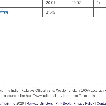
20:01
20:02
1m
ंक्शन
21:45
-
with the Indian Railways Officially site. We do not claim 100% accuracy 
er sources like http://www.indianrail.gov.in or https://irctc.co.in.
alTrainInfo
2026 |
Railway Ministers
|
Pink Book
|
Privacy Policy
|
Conta