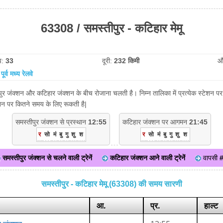
63308 / समस्तीपुर - कटिहार मेमू
व:
33
दूरी:
232 किमी
औ
:
पूर्व मध्य रेलवे
ीपुर जंक्शन और कटिहार जंक्शन के बीच रोजाना चलती है। निम्न तालिका में प्रत्येक स्टेशन
टेशन पर कितने समय के लिए रूकती है|
समस्तीपुर जंक्शन से प्रस्थान
12:55
कटिहार जंक्शन पर आगमन
21:45
र
सो
मं
बु
गु
शु
श
र
सो
मं
बु
गु
शु
श
समस्तीपुर जंक्शन से चलने वाली ट्रेनें
कटिहार जंक्शन आने वाली ट्रेनें
वापसी
समस्तीपुर - कटिहार मेमू (63308) की समय सारणी
आ.
प्र.
हाल्ट