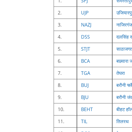
1.
SPJ
समस्तीपु
2.
UJP
उजियारपु
3.
NAZJ
नाजिरगं
4.
DSS
दलसिंह 
5.
STJT
साठाजग
6.
BCA
बछवारा ज
7.
TGA
तेघरा
8.
BUJ
बरौनी फ्ल
9.
BJU
बरौनी जं
10.
BEHT
बीहट हॉल
11.
TIL
तिलरथ