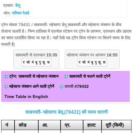
प्रकार:
डेमू
जोन:
पश्चिम रेलवे
ट्रेन संख्या 79431 / साबरमती- महेसाणा डेमू साबरमती और महेसाना जंक्शन के बीच
रोजाना चलती है। निम्न तालिका में प्रत्येक स्टेशन पर ट्रेन के आगमन, प्रस्थान और ठहराव
का समय प्रदर्शित किया जा रहा है। यहाँ देखे यह ट्रैन किस स्टेशन पर कितने समय के लिए
रूकती है|
साबरमती से प्रस्थान
15:35
महेसाना जंक्शन पर आगमन
16:55
र
सो
मं
बु
गु
शु
श
र
सो
मं
बु
गु
शु
श
ट्रेन: साबरमती से महेसाना जंक्शन
साबरमती से चलने वाली ट्रेनें
महेसाना जंक्शन आने वाली ट्रेनें
वापसी
#79432
Time Table in English
साबरमती- महेसाणा डेमू (79431) की समय सारणी
नं
कोड
आ.
प्र.
हाल्ट
दूरी (किमी)