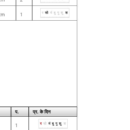
र
सो
मं
बु
गु
शु
श
2m
1
प.
प्र. के दिन
र
सो
मं
बु
गु
शु
श
1