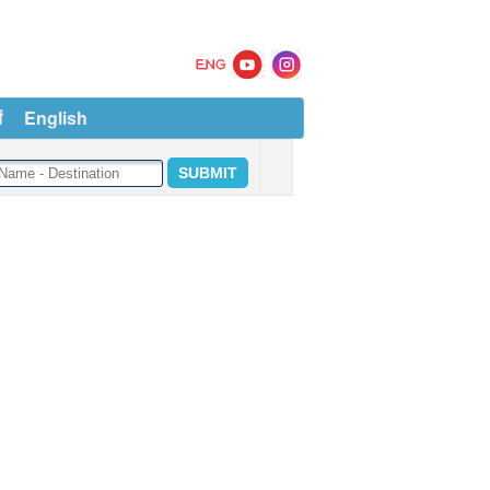
ं
English