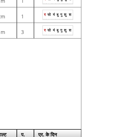
1m
1
र
सो
मं
बु
गु
शु
श
2m
1
र
सो
मं
बु
गु
शु
श
1m
3
ाल्ट
प.
प्र. के दिन