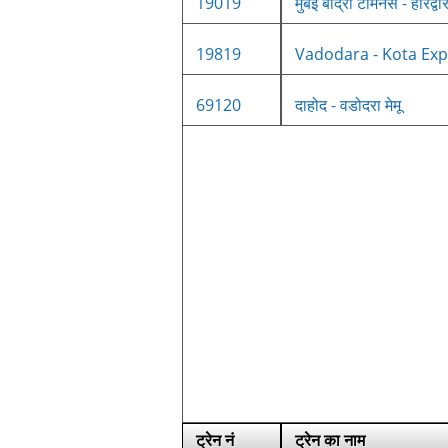
19019
मुंबई बांद्रा टर्मिनस - हरिद्व
19819
Vadodara - Kota Exp
69120
दाहोद - वडोदरा मेमू
ट्रेन नं
ट्रेन का नाम