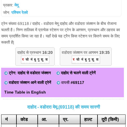
प्रकार:
मेमू
जोन:
पश्चिम रेलवे
ट्रेन संख्या 69118 / दाहोद - वडोदरा मेमू दाहोद और वडोदरा जंक्शन के बीच रोजाना
चलती है। निम्न तालिका में प्रत्येक स्टेशन पर ट्रेन के आगमन, प्रस्थान और ठहराव का
समय प्रदर्शित किया जा रहा है। यहाँ देखे यह ट्रैन किस स्टेशन पर कितने समय के लिए
रूकती है|
दाहोद से प्रस्थान
16:20
वडोदरा जंक्शन पर आगमन
19:35
र
सो
मं
बु
गु
शु
श
र
सो
मं
बु
गु
शु
श
ट्रेन: दाहोद से वडोदरा जंक्शन
दाहोद से चलने वाली ट्रेनें
वडोदरा जंक्शन आने वाली ट्रेनें
वापसी
#69117
Time Table in English
दाहोद - वडोदरा मेमू (69118) की समय सारणी
नं
कोड
आ.
प्र.
हाल्ट
दूरी (किमी)