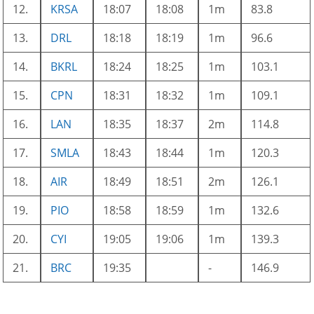
12.
KRSA
18:07
18:08
1m
83.8
13.
DRL
18:18
18:19
1m
96.6
14.
BKRL
18:24
18:25
1m
103.1
15.
CPN
18:31
18:32
1m
109.1
16.
LAN
18:35
18:37
2m
114.8
17.
SMLA
18:43
18:44
1m
120.3
18.
AIR
18:49
18:51
2m
126.1
19.
PIO
18:58
18:59
1m
132.6
20.
CYI
19:05
19:06
1m
139.3
21.
BRC
19:35
-
146.9