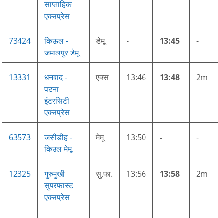
साप्ताहिक
एक्सप्रेस
73424
किऊल -
डेमू
-
13:45
-
जमालपुर डेमू
13331
धनबाद -
एक्स
13:46
13:48
2m
पटना
इंटरसिटी
एक्सप्रेस
63573
जसीडीह -
मेमू
13:50
-
-
किउल मेमू
12325
गुरुमुखी
सु.फा.
13:56
13:58
2m
सुपरफास्ट
एक्सप्रेस