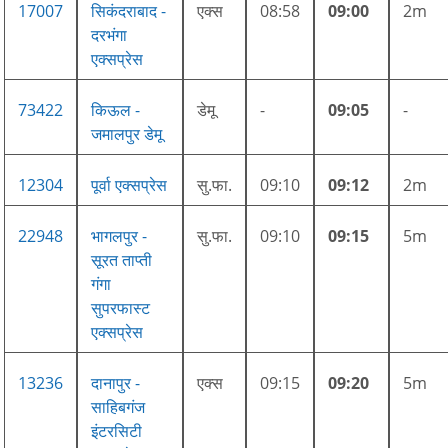
17007
सिकंदराबाद -
एक्स
08:58
09:00
2m
दरभंगा
एक्सप्रेस
73422
किऊल -
डेमू
-
09:05
-
जमालपुर डेमू
12304
पूर्वा एक्सप्रेस
सु.फा.
09:10
09:12
2m
22948
भागलपुर -
सु.फा.
09:10
09:15
5m
सूरत ताप्ती
गंगा
सुपरफास्ट
एक्सप्रेस
13236
दानापुर -
एक्स
09:15
09:20
5m
साहिबगंज
इंटरसिटी