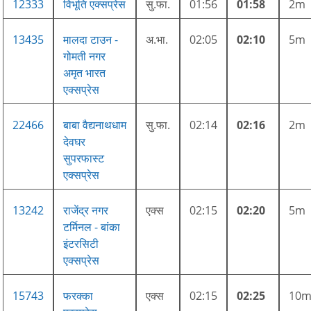
12333
विभूति एक्सप्रेस
सु.फा.
01:56
01:58
2m
13435
मालदा टाउन -
अ.भा.
02:05
02:10
5m
गोमती नगर
अमृत भारत
एक्सप्रेस
22466
बाबा वैद्यनाथधाम
सु.फा.
02:14
02:16
2m
देवघर
सुपरफास्ट
एक्सप्रेस
13242
राजेंद्र नगर
एक्स
02:15
02:20
5m
टर्मिनल - बांका
इंटरसिटी
एक्सप्रेस
15743
फरक्का
एक्स
02:15
02:25
10