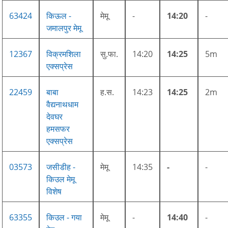
63424
किऊल -
मेमू
-
14:20
-
जमालपुर मेमू
12367
विक्रमशिला
सु.फा.
14:20
14:25
5m
एक्सप्रेस
22459
बाबा
ह.स.
14:23
14:25
2m
वैद्यनाथधाम
देवघर
हमसफर
एक्सप्रेस
03573
जसीडीह -
मेमू
14:35
-
-
किउल मेमू
विशेष
63355
किउल - गया
मेमू
-
14:40
-