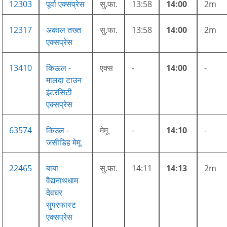
12303
पूर्वा एक्सप्रेस
सु.फा.
13:58
14:00
2m
12317
अकाल तख्त
सु.फा.
13:58
14:00
2m
एक्सप्रेस
13410
किऊल -
एक्स
-
14:00
-
मालदा टाउन
इंटरसिटी
एक्सप्रेस
63574
किउल -
मेमू
-
14:10
-
जसीडिह मेमू
22465
बाबा
सु.फा.
14:11
14:13
2m
वैद्यनाथधाम
देवघर
सुपरफास्ट
एक्सप्रेस