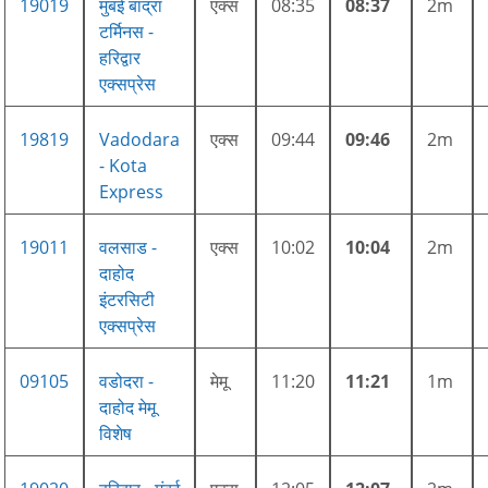
19019
मुंबई बांद्रा
एक्स
08:35
08:37
2m
टर्मिनस -
हरिद्वार
एक्सप्रेस
19819
Vadodara
एक्स
09:44
09:46
2m
- Kota
Express
19011
वलसाड -
एक्स
10:02
10:04
2m
दाहोद
इंटरसिटी
एक्सप्रेस
09105
वडोदरा -
मेमू
11:20
11:21
1m
दाहोद मेमू
विशेष