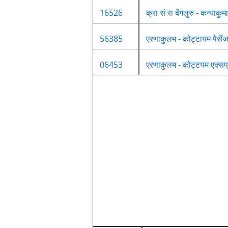
16526
क्रा सं रा बेंगलुरु - कन्याकु
56385
एरणाकुलम - कोट्टायम पैसें
06453
एरणाकुलम - कोट्टयम एक्सप्