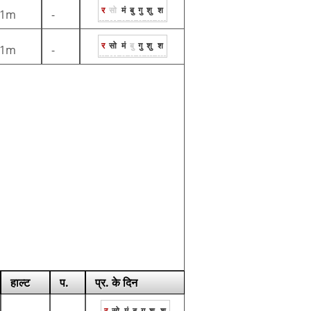
र
सो
मं
बु
गु
शु
श
1m
-
र
सो
मं
बु
गु
शु
श
1m
-
हाल्ट
प.
प्र. के दिन
र
सो
मं
बु
गु
शु
श