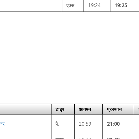
एक्स
19:24
19:25
टाइप
आगमन
प्रस्थान
ंजर
पै.
20:59
21:00