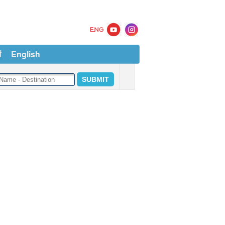
ं
English