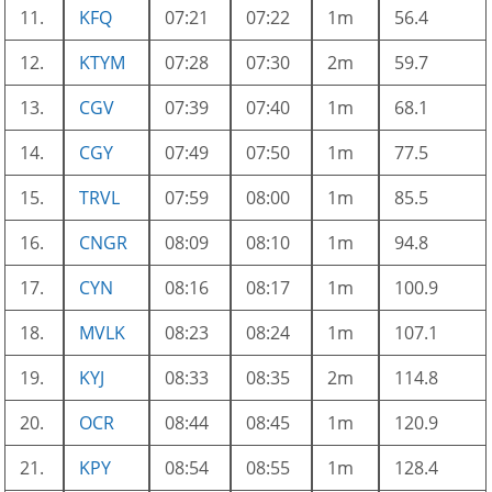
11.
KFQ
07:21
07:22
1m
56.4
12.
KTYM
07:28
07:30
2m
59.7
13.
CGV
07:39
07:40
1m
68.1
14.
CGY
07:49
07:50
1m
77.5
15.
TRVL
07:59
08:00
1m
85.5
16.
CNGR
08:09
08:10
1m
94.8
17.
CYN
08:16
08:17
1m
100.9
18.
MVLK
08:23
08:24
1m
107.1
19.
KYJ
08:33
08:35
2m
114.8
20.
OCR
08:44
08:45
1m
120.9
21.
KPY
08:54
08:55
1m
128.4