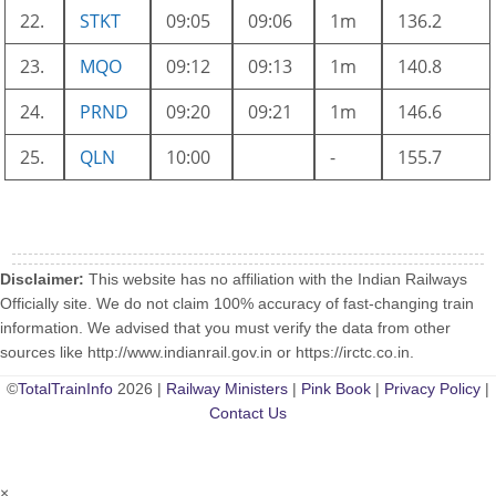
22.
STKT
09:05
09:06
1m
136.2
23.
MQO
09:12
09:13
1m
140.8
24.
PRND
09:20
09:21
1m
146.6
25.
QLN
10:00
-
155.7
Disclaimer:
This website has no affiliation with the Indian Railways
Officially site. We do not claim 100% accuracy of fast-changing train
information. We advised that you must verify the data from other
sources like http://www.indianrail.gov.in or https://irctc.co.in.
©
TotalTrainInfo
2026 |
Railway Ministers
|
Pink Book
|
Privacy Policy
|
Contact Us
×