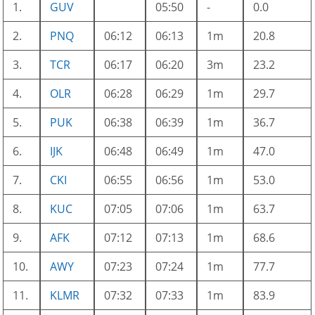
1.
GUV
05:50
-
0.0
2.
PNQ
06:12
06:13
1m
20.8
3.
TCR
06:17
06:20
3m
23.2
4.
OLR
06:28
06:29
1m
29.7
5.
PUK
06:38
06:39
1m
36.7
6.
IJK
06:48
06:49
1m
47.0
7.
CKI
06:55
06:56
1m
53.0
8.
KUC
07:05
07:06
1m
63.7
9.
AFK
07:12
07:13
1m
68.6
10.
AWY
07:23
07:24
1m
77.7
11.
KLMR
07:32
07:33
1m
83.9