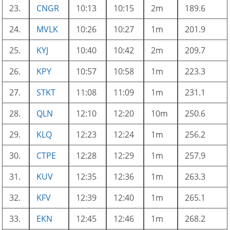
23.
CNGR
10:13
10:15
2m
189.6
24.
MVLK
10:26
10:27
1m
201.9
25.
KYJ
10:40
10:42
2m
209.7
26.
KPY
10:57
10:58
1m
223.3
27.
STKT
11:08
11:09
1m
231.1
28.
QLN
12:10
12:20
10m
250.6
29.
KLQ
12:23
12:24
1m
256.2
30.
CTPE
12:28
12:29
1m
257.9
31.
KUV
12:35
12:36
1m
263.3
32.
KFV
12:39
12:40
1m
265.1
33.
EKN
12:45
12:46
1m
268.2