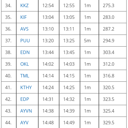
34.
KKZ
12:54
12:55
1m
275.3
35.
KIF
13:04
13:05
1m
283.0
36.
AVS
13:10
13:11
1m
287.2
37.
PUU
13:20
13:25
5m
294.9
38.
EDN
13:44
13:45
1m
303.4
39.
OKL
14:02
14:03
1m
312.0
40.
TML
14:14
14:15
1m
316.8
41.
KTHY
14:24
14:25
1m
320.5
42.
EDP
14:31
14:32
1m
323.5
43.
AYVN
14:38
14:39
1m
325.4
44.
AYV
14:48
14:49
1m
329.5