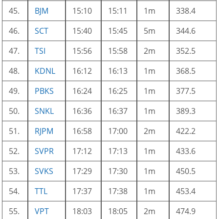
45.
BJM
15:10
15:11
1m
338.4
46.
SCT
15:40
15:45
5m
344.6
47.
TSI
15:56
15:58
2m
352.5
48.
KDNL
16:12
16:13
1m
368.5
49.
PBKS
16:24
16:25
1m
377.5
50.
SNKL
16:36
16:37
1m
389.3
51.
RJPM
16:58
17:00
2m
422.2
52.
SVPR
17:12
17:13
1m
433.6
53.
SVKS
17:29
17:30
1m
450.5
54.
TTL
17:37
17:38
1m
453.4
55.
VPT
18:03
18:05
2m
474.9