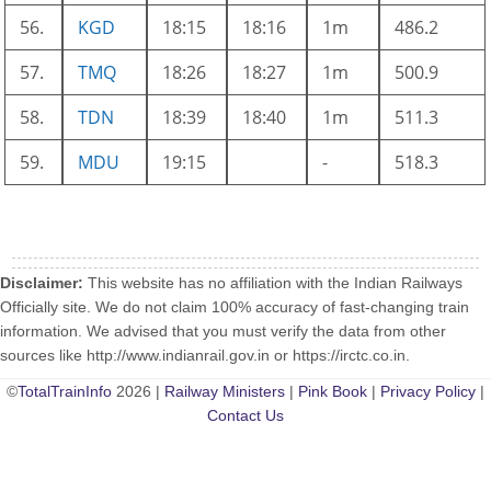
56.
KGD
18:15
18:16
1m
486.2
57.
TMQ
18:26
18:27
1m
500.9
58.
TDN
18:39
18:40
1m
511.3
59.
MDU
19:15
-
518.3
Disclaimer:
This website has no affiliation with the Indian Railways
Officially site. We do not claim 100% accuracy of fast-changing train
information. We advised that you must verify the data from other
sources like http://www.indianrail.gov.in or https://irctc.co.in.
©
TotalTrainInfo
2026 |
Railway Ministers
|
Pink Book
|
Privacy Policy
|
Contact Us