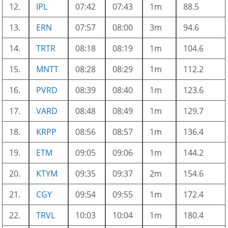
12.
IPL
07:42
07:43
1m
88.5
13.
ERN
07:57
08:00
3m
94.6
14.
TRTR
08:18
08:19
1m
104.6
15.
MNTT
08:28
08:29
1m
112.2
16.
PVRD
08:39
08:40
1m
123.6
17.
VARD
08:48
08:49
1m
129.7
18.
KRPP
08:56
08:57
1m
136.4
19.
ETM
09:05
09:06
1m
144.2
20.
KTYM
09:35
09:37
2m
154.6
21.
CGY
09:54
09:55
1m
172.4
22.
TRVL
10:03
10:04
1m
180.4