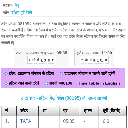
प्रकार:
मेमू
जोन:
दक्षिण पूर्व रेलवे
ट्रेन संख्या 08195 / टाटानगर - हटिया मेमू विशेष टाटानगर जंक्शन और हटिया के बीच
रोजाना चलती है। निम्न तालिका में प्रत्येक स्टेशन पर ट्रेन के आगमन, प्रस्थान और ठहराव
का समय प्रदर्शित किया जा रहा है। यहाँ देखे यह ट्रैन किस स्टेशन पर कितने समय के लिए
रूकती है|
टाटानगर जंक्शन से प्रस्थान
05:35
हटिया पर आगमन
11:00
र
सो
मं
बु
गु
शु
श
र
सो
मं
बु
गु
शु
श
ट्रेन: टाटानगर जंक्शन से हटिया
टाटानगर जंक्शन से चलने वाली ट्रेनें
हटिया आने वाली ट्रेनें
वापसी
#08196
Time Table in English
टाटानगर - हटिया मेमू विशेष (08195) की समय सारणी
नं
कोड
आ.
प्र.
हाल्ट
दूरी (किमी)
1.
TATA
05:35
-
0.0