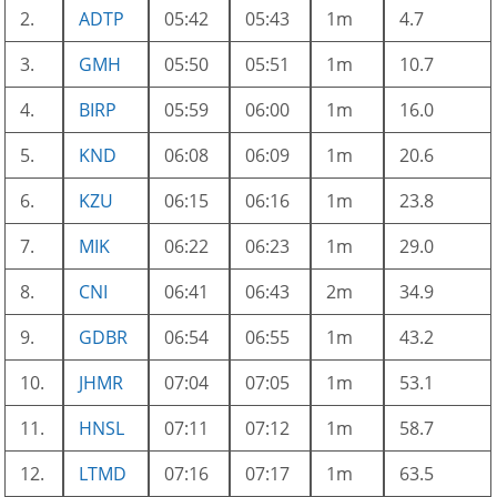
2.
ADTP
05:42
05:43
1m
4.7
3.
GMH
05:50
05:51
1m
10.7
4.
BIRP
05:59
06:00
1m
16.0
5.
KND
06:08
06:09
1m
20.6
6.
KZU
06:15
06:16
1m
23.8
7.
MIK
06:22
06:23
1m
29.0
8.
CNI
06:41
06:43
2m
34.9
9.
GDBR
06:54
06:55
1m
43.2
10.
JHMR
07:04
07:05
1m
53.1
11.
HNSL
07:11
07:12
1m
58.7
12.
LTMD
07:16
07:17
1m
63.5