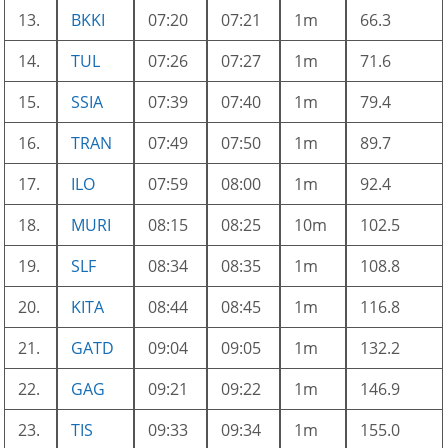
13.
BKKI
07:20
07:21
1m
66.3
14.
TUL
07:26
07:27
1m
71.6
15.
SSIA
07:39
07:40
1m
79.4
16.
TRAN
07:49
07:50
1m
89.7
17.
ILO
07:59
08:00
1m
92.4
18.
MURI
08:15
08:25
10m
102.5
19.
SLF
08:34
08:35
1m
108.8
20.
KITA
08:44
08:45
1m
116.8
21.
GATD
09:04
09:05
1m
132.2
22.
GAG
09:21
09:22
1m
146.9
23.
TIS
09:33
09:34
1m
155.0