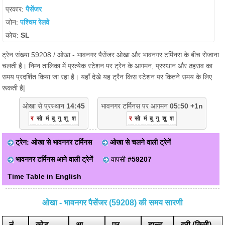
प्रकार:
पैसेंजर
जोन:
पश्चिम रेलवे
कोच:
SL
ट्रेन संख्या 59208 / ओखा - भावनगर पैसेंजर ओखा और भावनगर टर्मिनस के बीच रोजाना
चलती है। निम्न तालिका में प्रत्येक स्टेशन पर ट्रेन के आगमन, प्रस्थान और ठहराव का
समय प्रदर्शित किया जा रहा है। यहाँ देखे यह ट्रैन किस स्टेशन पर कितने समय के लिए
रूकती है|
ओखा से प्रस्थान
14:45
भावनगर टर्मिनस पर आगमन
05:50 +1n
र
सो
मं
बु
गु
शु
श
र
सो
मं
बु
गु
शु
श
ट्रेन: ओखा से भावनगर टर्मिनस
ओखा से चलने वाली ट्रेनें
भावनगर टर्मिनस आने वाली ट्रेनें
वापसी
#59207
Time Table in English
ओखा - भावनगर पैसेंजर (59208) की समय सारणी
नं
कोड
आ.
प्र.
हाल्ट
दूरी (किमी)