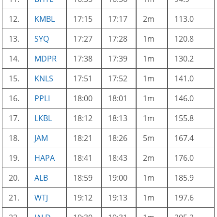
12.
KMBL
17:15
17:17
2m
113.0
13.
SYQ
17:27
17:28
1m
120.8
14.
MDPR
17:38
17:39
1m
130.2
15.
KNLS
17:51
17:52
1m
141.0
16.
PPLI
18:00
18:01
1m
146.0
17.
LKBL
18:12
18:13
1m
155.8
18.
JAM
18:21
18:26
5m
167.4
19.
HAPA
18:41
18:43
2m
176.0
20.
ALB
18:59
19:00
1m
185.9
21.
WTJ
19:12
19:13
1m
197.6