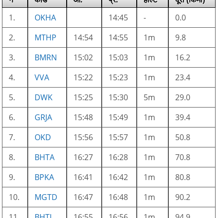
1.
OKHA
14:45
-
0.0
2.
MTHP
14:54
14:55
1m
9.8
3.
BMRN
15:02
15:03
1m
16.2
4.
VVA
15:22
15:23
1m
23.4
5.
DWK
15:25
15:30
5m
29.0
6.
GRJA
15:48
15:49
1m
39.4
7.
OKD
15:56
15:57
1m
50.8
8.
BHTA
16:27
16:28
1m
70.8
9.
BPKA
16:41
16:42
1m
80.8
10.
MGTD
16:47
16:48
1m
90.2
11.
BHTL
16:55
16:56
1m
94.9