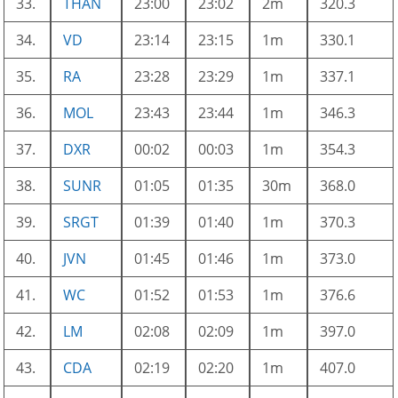
33.
THAN
23:00
23:02
2m
320.3
34.
VD
23:14
23:15
1m
330.1
35.
RA
23:28
23:29
1m
337.1
36.
MOL
23:43
23:44
1m
346.3
37.
DXR
00:02
00:03
1m
354.3
38.
SUNR
01:05
01:35
30m
368.0
39.
SRGT
01:39
01:40
1m
370.3
40.
JVN
01:45
01:46
1m
373.0
41.
WC
01:52
01:53
1m
376.6
42.
LM
02:08
02:09
1m
397.0
43.
CDA
02:19
02:20
1m
407.0