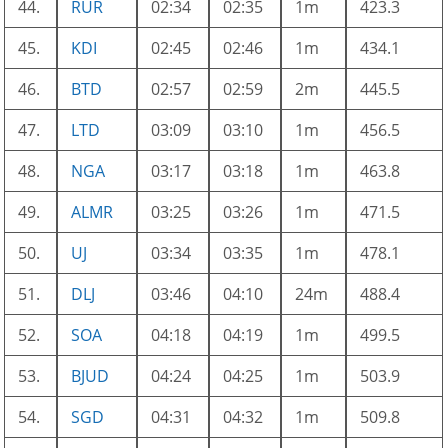
44.
RUR
02:34
02:35
1m
423.3
45.
KDI
02:45
02:46
1m
434.1
46.
BTD
02:57
02:59
2m
445.5
47.
LTD
03:09
03:10
1m
456.5
48.
NGA
03:17
03:18
1m
463.8
49.
ALMR
03:25
03:26
1m
471.5
50.
UJ
03:34
03:35
1m
478.1
51.
DLJ
03:46
04:10
24m
488.4
52.
SOA
04:18
04:19
1m
499.5
53.
BJUD
04:24
04:25
1m
503.9
54.
SGD
04:31
04:32
1m
509.8