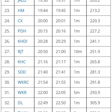
22.
JALD
19:30
19:31
1m
205.2
23.
HM
19:44
19:45
1m
213.2
24.
CX
20:00
20:01
1m
220.3
25.
PDH
20:15
20:16
1m
227.2
26.
KHDI
20:28
20:29
1m
241.1
27.
RJT
20:50
21:00
10m
251.9
28.
KHC
21:16
21:17
1m
265.8
29.
SDD
21:40
21:41
1m
281.3
30.
WKRC
21:54
21:55
1m
291.8
31.
WKR
22:00
22:05
5m
293.9
32.
DL
22:49
22:50
1m
305.9