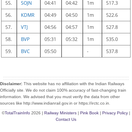
55.
SOJN
04:41
04:42
1m
517.3
56.
KDMR
04:49
04:50
1m
522.6
57.
VTJ
04:56
04:57
1m
527.8
58.
BVP
05:31
05:32
1m
535.0
59.
BVC
05:50
-
537.8
Disclaimer:
This website has no affiliation with the Indian Railways
Officially site. We do not claim 100% accuracy of fast-changing train
information. We advised that you must verify the data from other
sources like http://www.indianrail.gov.in or https://irctc.co.in.
©
TotalTrainInfo
2026 |
Railway Ministers
|
Pink Book
|
Privacy Policy
|
Contact Us