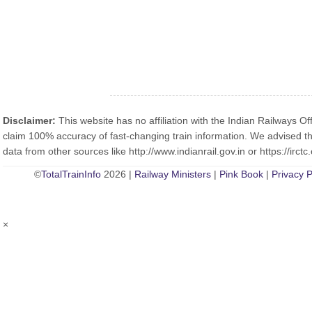
Disclaimer:
This website has no affiliation with the Indian Railways Off
claim 100% accuracy of fast-changing train information. We advised th
data from other sources like http://www.indianrail.gov.in or https://irctc.
©
TotalTrainInfo
2026 |
Railway Ministers
|
Pink Book
|
Privacy P
×